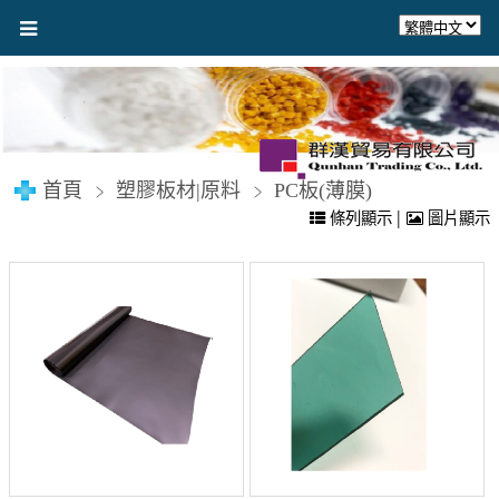
首頁
塑膠板材|原料
PC板(薄膜)
|
條列顯示
圖片顯示