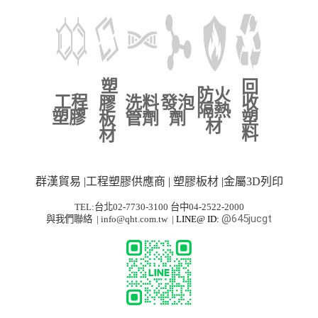
塑
回
防火
工程
洗料
發泡
收
膠
隔熱
塑膠
管劑
劑
塑
板
材
料
材
群漢貿易 |工程塑膠供應商 | 塑膠板材 |金屬3D列印
TEL:台北02-7730-3100 台中04-2522-2000
@645jucgt
與我們聯絡
|
info@qht.com.tw
|
LINE@ ID: