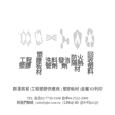
塑
回
防火
工程
洗料
發泡
收
膠
隔熱
塑膠
管劑
劑
塑
板
材
料
材
群漢貿易 |工程塑膠供應商 | 塑膠板材 |金屬3D列印
TEL:台北02-7730-3100 台中04-2522-2000
@645jucgt
與我們聯絡
|
info@qht.com.tw
|
LINE@ ID: